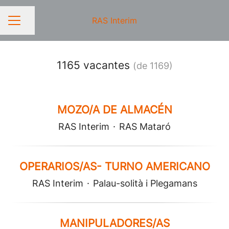
RAS Interim
Compartir página
MENÚ DE EMPLEO
1165 vacantes
(de 1169)
MOZO/A DE ALMACÉN
RAS Interim
·
RAS Mataró
OPERARIOS/AS- TURNO AMERICANO
RAS Interim
·
Palau-solità i Plegamans
MANIPULADORES/AS