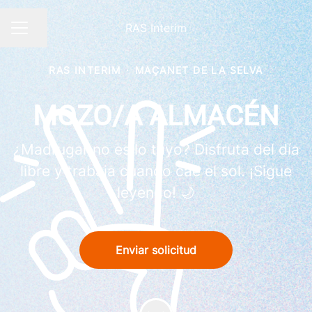
RAS Interim
Compartir página
MENÚ DE EMPLEO
RAS INTERIM
·
MAÇANET DE LA SELVA
MOZO/A ALMACÉN
¿Madrugar no es lo tuyo? Disfruta del día
libre y trabaja cuando cae el sol. ¡Sigue
leyendo! 🌙
Enviar solicitud