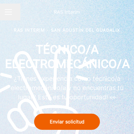
RAS Interim
Compartir página
MENÚ DE EMPLEO
RAS INTERIM
·
SAN AGUSTÍN DEL GUADALIX
TÉCNICO/A
ELECTROMECÁNICO/A
¿Tienes experiencia como técnico/a
electromecánico/a y no encuentras tu
lugar? Esta es tu oportunidad! 👀
Enviar solicitud