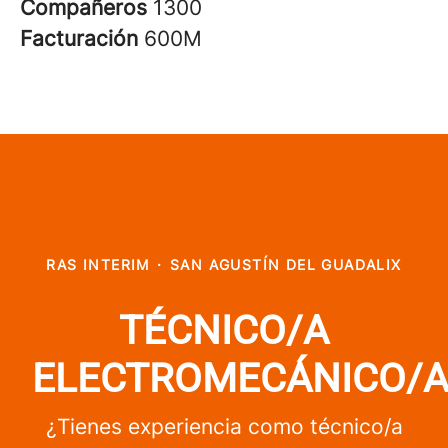
Compañeros
1300
Facturación
600M
RAS INTERIM
·
SAN AGUSTÍN DEL GUADALIX
TÉCNICO/A
ELECTROMECÁNICO/
¿Tienes experiencia como técnico/a